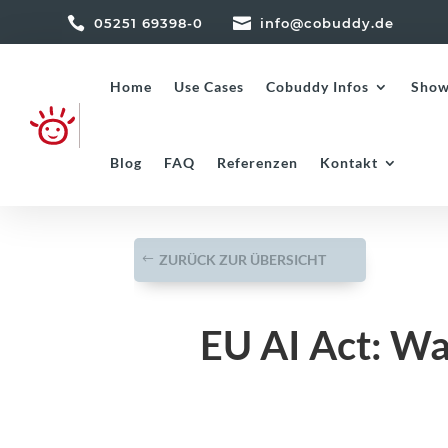


05251 69398-0
info@cobuddy.de
Home
Use Cases
Cobuddy Infos
Show
Blog
FAQ
Referenzen
Kontakt
ZURÜCK ZUR ÜBERSICHT
EU AI Act: Wa