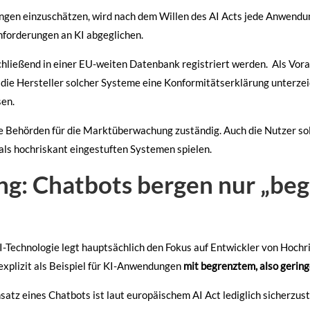
gen einzuschätzen, wird nach dem Willen des AI Acts jede Anwendu
nforderungen an KI abgeglichen.
hließend in einer EU-weiten Datenbank registriert werden. Als Vora
 die Hersteller solcher Systeme eine Konformitätserklärung unterz
sen.
e Behörden für die Marktüberwachung zuständig. Auch die Nutzer sol
als hochriskant eingestuften Systemen spielen.
ng: Chatbots bergen nur „be
I-Technologie legt hauptsächlich den Fokus auf Entwickler von Hoc
explizit als Beispiel für KI-Anwendungen
mit begrenztem, also gerin
satz eines Chatbots ist laut europäischem AI Act lediglich sicherzust