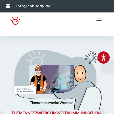

info@cobuddy.de
THEMENNETZWERK: UMWELTKOMMUNIKATION