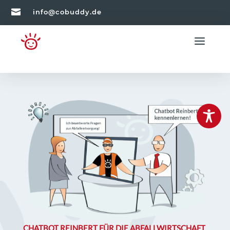

info@cobuddy.de
CHATBOT REINBERT FÜR DIE ABFALLWIRTSCHAFT