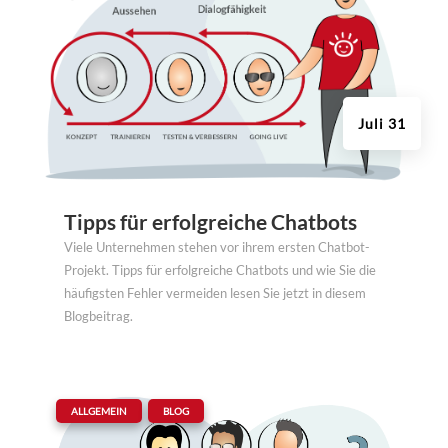
Juli 31
Tipps für erfolgreiche Chatbots
Viele Unternehmen stehen vor ihrem ersten Chatbot-
Projekt. Tipps für erfolgreiche Chatbots und wie Sie die
häufigsten Fehler vermeiden lesen Sie jetzt in diesem
Blogbeitrag.
|
,
ALLGEMEIN
BLOG