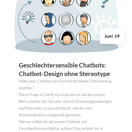
Juni 19
Geschlechtersensible Chatbots:
Chatbot-Design ohne Stereotype
Sollte euer Chatbot ein Geschlecht haben? Und wenn ja,
welches?
Diese Frage ist nicht so trivial wie es auf den ersten
Blick scheint. Sie hat sehr viel mit Erwartungshaltungen
und Klischees zu tun und damit, wie ihr eure
Kommunikation zeitgemäß gestaltet.
Warum solltet ihr bei eurem Chatbot auf
Geschlechtersensibilität achten? Das erfahrt ihr in