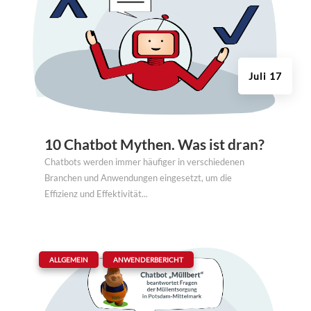
Juli 17
10 Chatbot Mythen. Was ist dran?
Chatbots werden immer häufiger in verschiedenen
Branchen und Anwendungen eingesetzt, um die
Effizienz und Effektivität...
|
,
ALLGEMEIN
ANWENDERBERICHT