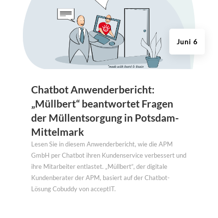
Juni 6
Chatbot Anwenderbericht:
„Müllbert“ beantwortet Fragen
der Müllentsorgung in Potsdam-
Mittelmark
Lesen Sie in diesem Anwenderbericht, wie die APM
GmbH per Chatbot ihren Kundenservice verbessert und
ihre Mitarbeiter entlastet. „Müllbert“, der digitale
Kundenberater der APM, basiert auf der Chatbot-
Lösung Cobuddy von acceptIT.