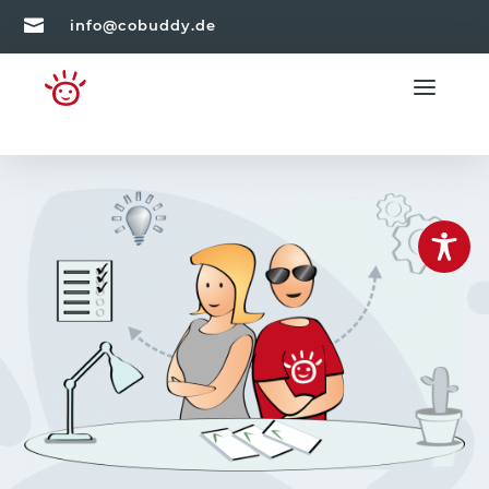

info@cobuddy.de